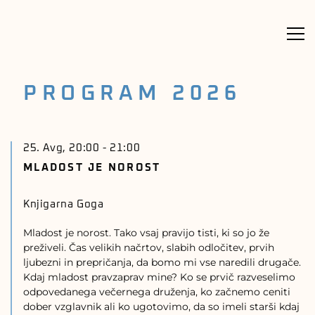
Meni
PROGRAM 2026
25. Avg, 20:00
-
21:00
MLADOST JE NOROST
Knjigarna Goga
Mladost je norost. Tako vsaj pravijo tisti, ki so jo že
preživeli. Čas velikih načrtov, slabih odločitev, prvih
ljubezni in prepričanja, da bomo mi vse naredili drugače.
Kdaj mladost pravzaprav mine? Ko se prvič razveselimo
odpovedanega večernega druženja, ko začnemo ceniti
dober vzglavnik ali ko ugotovimo, da so imeli starši kdaj