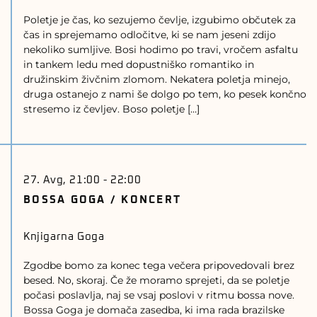
Poletje je čas, ko sezujemo čevlje, izgubimo občutek za
čas in sprejemamo odločitve, ki se nam jeseni zdijo
nekoliko sumljive. Bosi hodimo po travi, vročem asfaltu
in tankem ledu med dopustniško romantiko in
družinskim živčnim zlomom. Nekatera poletja minejo,
druga ostanejo z nami še dolgo po tem, ko pesek končno
stresemo iz čevljev. Boso poletje […]
27. Avg, 21:00
-
22:00
BOSSA GOGA / KONCERT
Knjigarna Goga
Zgodbe bomo za konec tega večera pripovedovali brez
besed. No, skoraj. Če že moramo sprejeti, da se poletje
počasi poslavlja, naj se vsaj poslovi v ritmu bossa nove.
Bossa Goga je domača zasedba, ki ima rada brazilske